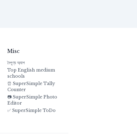
Misc
নৈপুণ্য অ্যাপ
Top English medium
schools
⏰ SuperSimple Tally
Counter
📷 SuperSimple Photo
Editor
✅ SuperSimple ToDo