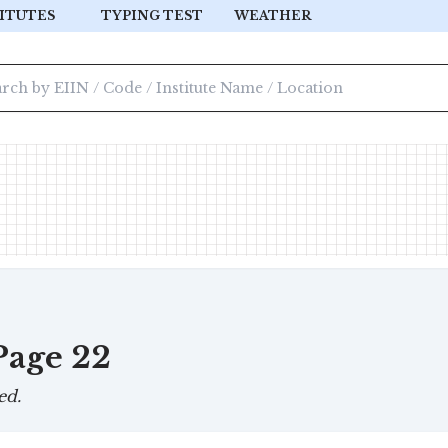
ITUTES
TYPING TEST
WEATHER
 Page 22
ed.