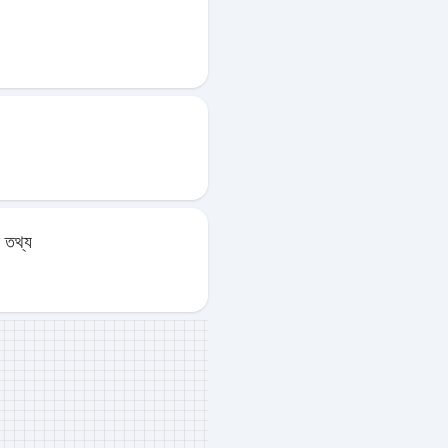
ল তথ্য