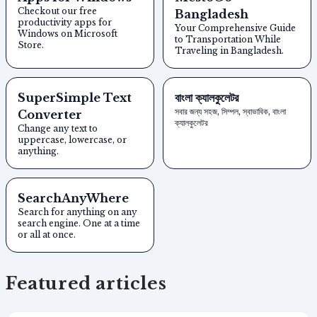
Checkout our free
Bangladesh
productivity apps for
Your Comprehensive Guide
Windows on Microsoft
to Transportation While
Store.
Traveling in Bangladesh.
SuperSimple Text
বাংলা ক্যালকুলেটর
সবার জন্য সহজ, সিম্পল, স্বাভাবিক, বাংলা
Converter
ক্যালকুলেটর
Change any text to
uppercase, lowercase, or
anything.
SearchAnyWhere
Search for anything on any
search engine. One at a time
or all at once.
Featured articles