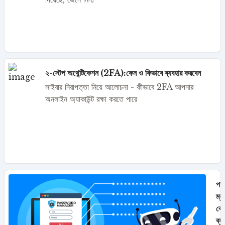
২-স্টেপ অথেন্টিকেশন (2FA):কেন ও কিভাবে ব্যবহার করবেন
সাইবার নিরাপত্তা নিয়ে আলোচনা - কীভাবে 2FA আপনার
অনলাইন অ্যাকাউন্ট রক্ষা করতে পারে
পাস
ম্য
কে
ব্য