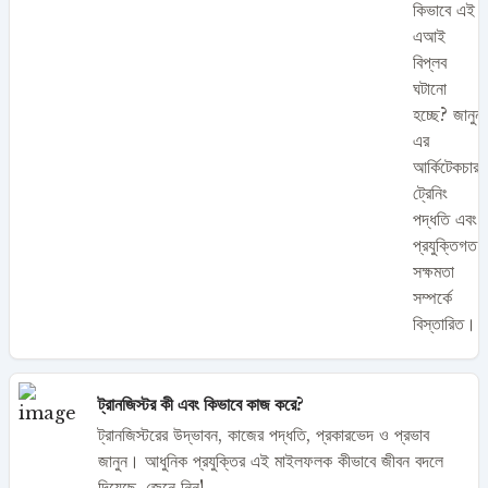
কিভাবে এই
এআই
বিপ্লব
ঘটানো
হচ্ছে? জানুন
এর
আর্কিটেকচার,
ট্রেনিং
পদ্ধতি এবং
প্রযুক্তিগত
সক্ষমতা
সম্পর্কে
বিস্তারিত।
ট্রানজিস্টর কী এবং কিভাবে কাজ করে?
ট্রানজিস্টরের উদ্ভাবন, কাজের পদ্ধতি, প্রকারভেদ ও প্রভাব
জানুন। আধুনিক প্রযুক্তির এই মাইলফলক কীভাবে জীবন বদলে
দিয়েছে, জেনে নিন!