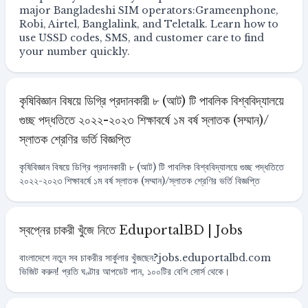
major Bangladeshi SIM operators:Grameenphone,
Robi, Airtel, Banglalink, and Teletalk. Learn how to
use USSD codes, SMS, and customer care to find
your number quickly.
কৃষিবিজ্ঞান বিষয়ে ডিগ্রি প্রদানকারী ৮ (আট) টি পাবলিক বিশ্ববিদ্যালয়ে
গুচ্ছ পদ্ধতিতে ২০২২-২০২৩ শিক্ষাবর্ষে ১ম বর্ষ স্লাতক (সম্মান)/
স্লাতক শ্রেণির ভর্তি বিজ্ঞপ্তি
কৃষিবিজ্ঞান বিষয়ে ডিগ্রি প্রদানকারী ৮ (আট) টি পাবলিক বিশ্ববিদ্যালয়ে গুচ্ছ পদ্ধতিতে
২০২২-২০২৩ শিক্ষাবর্ষে ১ম বর্ষ স্লাতক (সম্মান)/স্লাতক শ্রেণির ভর্তি বিজ্ঞপ্তি
স্বপ্নের চাকরী খুঁজে নিতে EduportalBD | Jobs
বাংলাদেশে নতুন সব চাকরীর সার্কুলার খুঁজছেন?jobs.eduportalbd.com
ভিজিট করুন! প্রতি ঘণ্টার আপডেট পান, ১০০টির বেশি সোর্স থেকে।