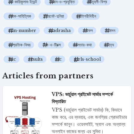
কো-কারিকুলাম-ইভেন্ট
বিজ্ঞান-ও-প্রযুক্তি
কৌতূহলী-বিশ্ব
লেখক-সাহিত্যিক
ইন্টারনেট-দুনিয়া
ক্যাটাগরীবিহীন
eiin-number
madrasha
ফলাফল
বিনোদন
সাম্প্রতিক-বিষয়
টিপ্স-ও-ট্রিক্স
সফলতার-কথা
সাহিত্য
hsc
results
ssc
girls-school
Articles from partners
VPS: ভার্চুয়াল প্রাইভেট সার্ভার সম্পর্কে
বিস্তারিত
VPS (ভার্চুয়াল প্রাইভেট সার্ভার) কি, কিভাবে
কাজ করে, এর ব্যবহার, এবং জনপ্রিয় প্রোভাইডার
সম্পর্কে জানুন। ওয়েবসাইট, অ্যাপ এবং অন্যান্য
অনলাইন কাজের জন্য এর সুবিধা।