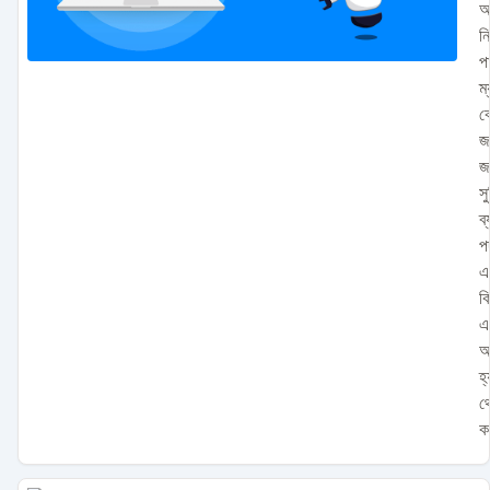
অ
ন
পা
ম
ক
জ
জ
সু
ব
প
এ
ক
এ
আ
হ
থ
ক