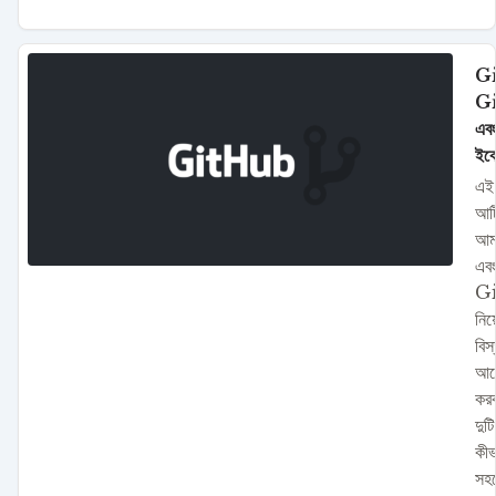
Gi
G
এবং
ইকো
এই
আর্
আম
এব
G
নিয়
বিস
আল
কর
দুটি
কীভ
সহ