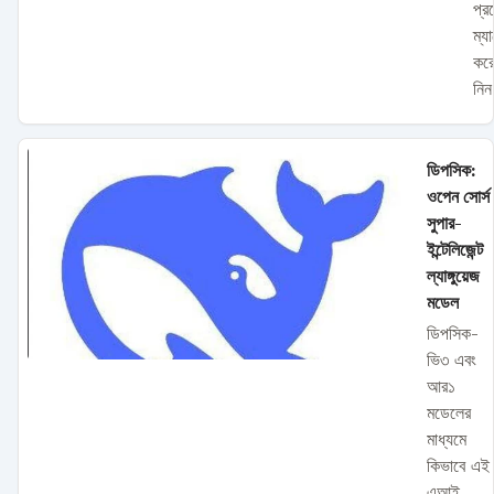
প্রজ
ম্যা
করে
নি
ডিপসিক:
ওপেন সোর্স
সুপার-
ইন্টেলিজেন্ট
ল্যাঙ্গুয়েজ
মডেল
ডিপসিক-
ভি৩ এবং
আর১
মডেলের
মাধ্যমে
কিভাবে এই
এআই