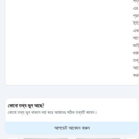
পদ্
এর
প্র
ইতি
এব
সাথ
জড়ি
গুরু
তথ্
আল
কর
কোনো তথ্য ভুল আছে?
কোনো তথ্য ভুল থাকলে দয়া করে আমাদের সঠিক তথ্যটি জানান।
আপডেট আবেদন করুন