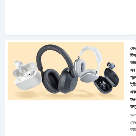
হে
কিভ
কাজ
এর
প্র
ইতি
এব
গুরু
তথ্
আজ
হে
কা