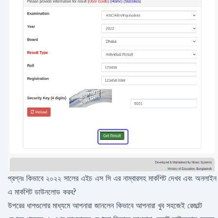
প্রশ্নঃ কিভাবে ২০২২ সালের এইচ এস সি এর নাম্বারসহ মার্কশিট দেখব এবং অনলাইন
এ মার্কশিট ডাউনলোড করব?
উপরের ধাপগুলোর মাধ্যমে আপনারা জানলেন কিভাবে আপনারা খুব সহজেই রেজাল্ট