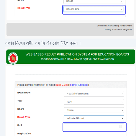
এরপর নিজের এইচ এস সি এঁর রোল টাইপ করুন ।