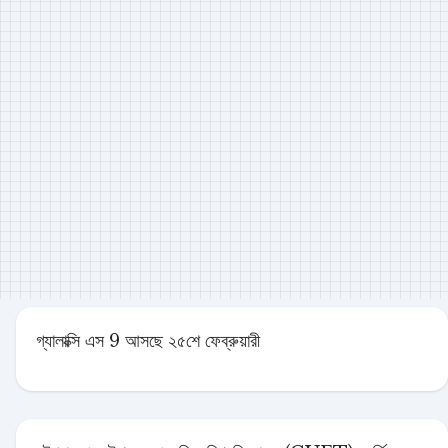
গ্যালাক্সি এস 9 আসছে ২৫শে ফেব্রুয়ারী