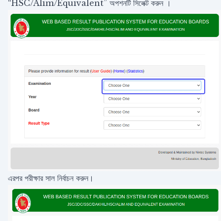
“HSC/Alim/Equivalent” অপশনটি সিলেক্ট করুন ।
এরপর পরীক্ষার সাল নির্বাচন করুন।