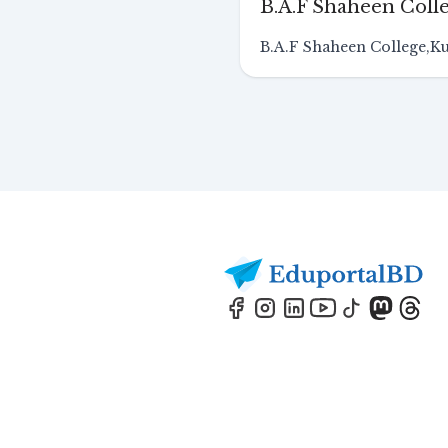
B.A.F Shaheen Coll
B.A.F Shaheen College,K
Footer