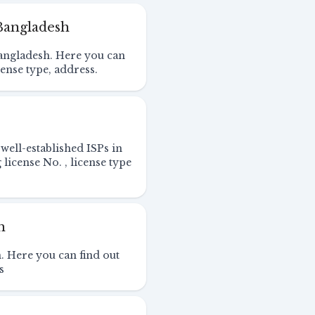
 Bangladesh
 Bangladesh. Here you can
cense type, address.
 well-established ISPs in
license No. , license type
h
h. Here you can find out
s