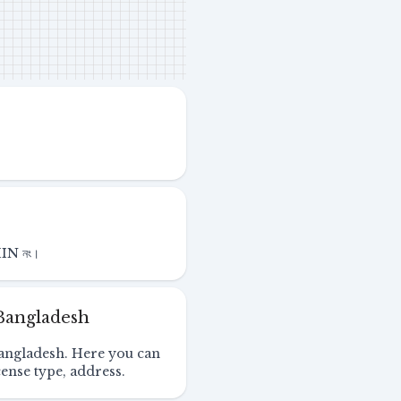
 EIIN নং।
 Bangladesh
 Bangladesh. Here you can
cense type, address.