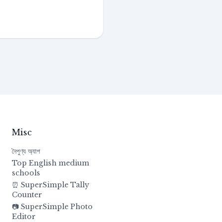
Misc
নৈপুণ্য অ্যাপ
Top English medium
schools
⏰ SuperSimple Tally
Counter
📷 SuperSimple Photo
Editor