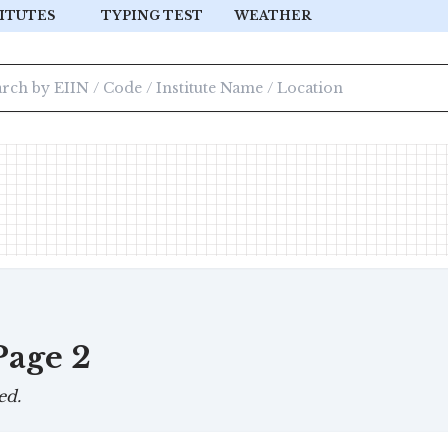
ITUTES
TYPING TEST
WEATHER
 Page 2
ed.