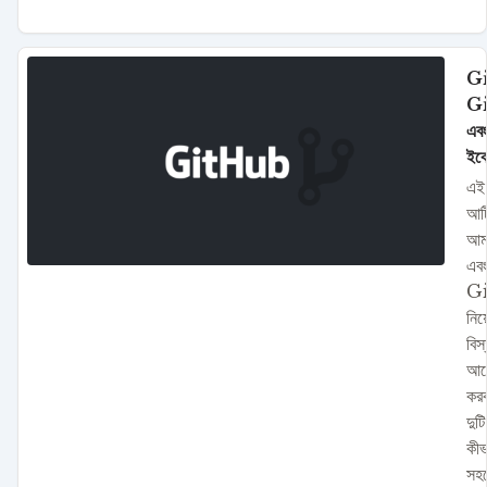
Gi
G
এবং
ইকো
এই
আর্
আম
এব
G
নিয়
বিস
আল
কর
দুটি
কীভ
সহ