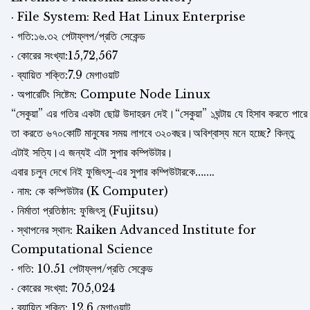
· File System: Red Hat Linux Enterprise
· গতি:১৬.৩২ পেটাফ্লপ/প্রতি সেকেন্ড
· কোরের সংখ্যা:15,72,567
· ব্যায়িত শক্তি:7.9 মেগাওয়াট
· অপারেটিং সিষ্টেম: Compute Node Linux
“সেকুয়া” এর গতির একটা ছোট্ট উদাহরন দেই।“সেকুয়া” ১ঘন্টায় যে হিসাব করতে পারে
তা করতে ৬৭০কোটি মানুষের সময় লাগবে ৩২০বছর।অবিশ্বাস্য মনে হচ্ছে? কিন্তু
এটাই সত্যি।এ জন্যই এটা সুপার কম্পিউটার।
এবার চলুন দেখে নিই ফুজিৎসু-এর সুপার কম্পিউটারকে…….
· নাম: কে কম্পিউটার (K Computer)
· নির্মাতা প্রতিষ্ঠান: ফুজিৎসু (Fujitsu)
· স্থাপনের স্থান: Raiken Advanced Institute for
Computational Science
· গতি: 10.51 পেটাফ্লপ/প্রতি সেকেন্ড
· কোরের সংখ্যা: 705,024
· ব্যায়িত শক্তি: 12.6 মেগাওয়াট