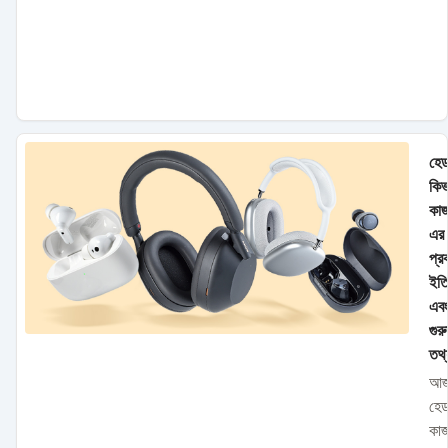
হে
কিভ
কাজ
এর
প্র
ইতি
এব
গুরু
তথ্
আজ
হে
কা