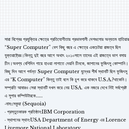
সারা বিশ্বের প্রযুক্তির ক্ষেত্রে প্রতিযোগীতায় প্রভাবশালী দেশগুলোর অন্যতম হাতিয়ার
“Super Computer” বেশ কিছু বছর এ ক্ষেত্রে একচেটয়া রাজত্ব ছিল
যুক্তরাষ্ট্রের।কিন্তু দুই বছর আগে অথাৎ ২০১০সালে তাদের এই রাজত্বে ভাগ বসায়
চীন।অবশ্য বেশিদিন গায়ে হাওয়া লাগাতে দেয়নি চীনকে, জাপানের ফুজিৎসু কোম্পানি।
কিছু দিন আগে পর্যন্ত Super Computer যুদ্ধের শীর্ষ স্থানটি ছিল ফুজিৎসু
এর “K Computer” কিন্তু তাই বলে কি চুপ করে থাকবে U.S.A.?থাকেনি।
সম্প্রতি আবারও সেরা স্থানটি দখল করে নেয় USA. এক নজরে দেখে নিই সর্বশ্রেষ্ট
এ সুপার কম্পিউটারকে……
·নাম:সেকুয়া (Sequoia)
· প্রস্তুতকারক প্রতিষ্ঠান:IBM Corporation
· স্থাপনের স্থান:USA Department of Energy এর Lorence
Livemore National Laboratory