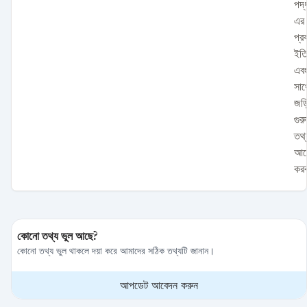
পদ্
এর
প্র
ইতি
এব
সাথ
জড়ি
গুরু
তথ্
আল
কর
কোনো তথ্য ভুল আছে?
কোনো তথ্য ভুল থাকলে দয়া করে আমাদের সঠিক তথ্যটি জানান।
আপডেট আবেদন করুন