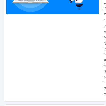
অ
ন
পা
ম
ক
জ
জ
সু
ব
প
এ
ক
এ
আ
হ
থ
ক