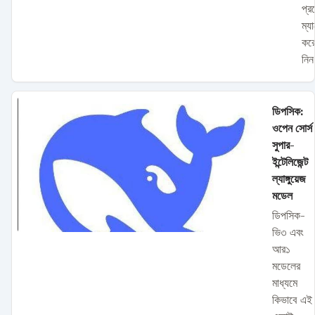
প্রজ
ম্যা
করে
নি
ডিপসিক:
ওপেন সোর্স
সুপার-
ইন্টেলিজেন্ট
ল্যাঙ্গুয়েজ
মডেল
ডিপসিক-
ভি৩ এবং
আর১
মডেলের
মাধ্যমে
কিভাবে এই