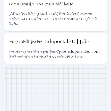
স্লাতক (সম্মান)/স্লাতক শ্রেণির ভর্তি বিজ্ঞপ্তি
কৃষিবিজ্ঞান বিষয়ে ডিগ্রি প্রদানকারী ৮ (আট) টি পাবলিক বিশ্ববিদ্যালয়ে গুচ্ছ
পদ্ধতিতে ২০২২-২০২৩ শিক্ষাবর্ষে ১ম বর্ষ স্লাতক (সম্মান)/স্লাতক শ্রেণির ভর্তি
বিজ্ঞপ্তি
স্বপ্নের চাকরী খুঁজে নিতে EduportalBD | Jobs
বাংলাদেশে নতুন সব চাকরীর সার্কুলার খুঁজছেন?jobs.eduportalbd.com
ভিজিট করুন! প্রতি ঘণ্টার আপডেট পান, ১০০টির বেশি সোর্স থেকে।